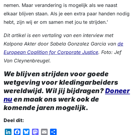
nemen. Maar verandering is mogelijk als we naast
elkaar blijven staan. Als je een extra paar handen nodig
hebt, zijn wij er om samen met jou te strijden.’
Dit artikel is een vertaling van een interview met
Kalpona Akter door Sabela Gonzalez Garcia van
de
European Coalition for Corporate Justice
.
Foto: Jef
Van Cleynenbreugel.
We blijven strijden voor goede
wetgeving voor kledingarbeiders
wereldwijd. Wil jij bijdragen?
Doneer
nu
en maak ons werk ook de
komende jaren mogelijk.
Deel dit:
L
F
B
M
E
S