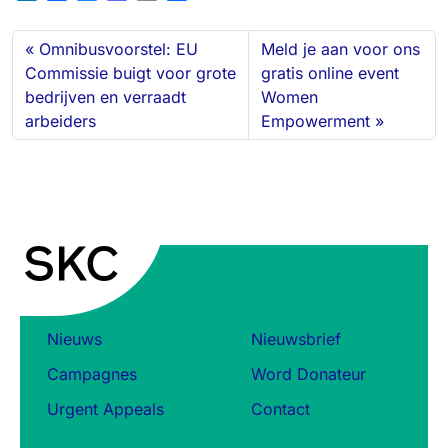
i
a
l
a
m
h
n
c
u
s
a
a
Omnibusvoorstel: EU
Meld je aan voor ons
k
e
e
t
i
r
Commissie buigt voor grote
gratis online event
e
b
s
o
l
e
bedrijven en verraadt
Women
d
o
k
d
arbeiders
Empowerment
I
o
y
o
n
k
n
Nieuws
Nieuwsbrief
Campagnes
Word Donateur
Urgent Appeals
Contact