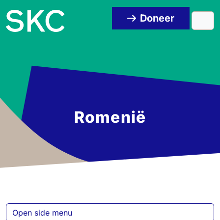
Skip to content
Skip to footer
Doneer
Men
Romenië
Open side menu