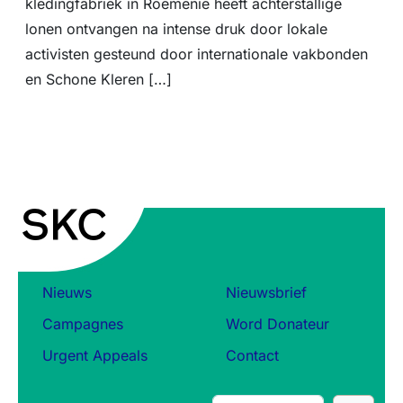
kledingfabriek in Roemenië heeft achterstallige
lonen ontvangen na intense druk door lokale
activisten gesteund door internationale vakbonden
en Schone Kleren […]
Nieuws
Nieuwsbrief
Campagnes
Word Donateur
Urgent Appeals
Contact