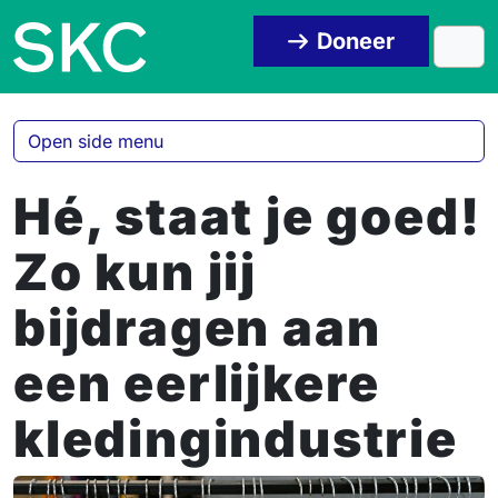
Skip to content
Skip to footer
Doneer
Men
Open side menu
Hé, staat je goed!
Zo kun jij
bijdragen aan
een eerlijkere
kledingindustrie