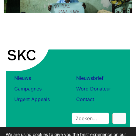
Nieuws
Nieuwsbrief
Campagnes
Word Donateur
Urgent Appeals
Contact
S
e
a
We are using cookies to give you the best experience on our