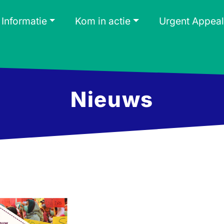
Informatie
Kom in actie
Urgent Appeal
Nieuws