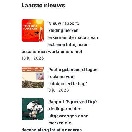
e
Laatste nieuws
k
e
n
Nieuw rapport:
kledingmerken
erkennen de risico’s van
extreme hitte, maar
beschermen werknemers niet
18 juli 2026
Petitie gelanceerd tegen
reclame voor
‘kiloknallerkleding’
3 juli 2026
Rapport ‘Squeezed Dry’:
kledingarbeiders
uitgewrongen door
merken die
decennialang inflatie negeren