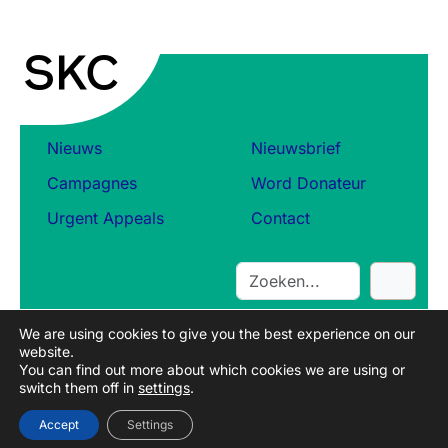
Nieuws
Nieuwsbrief
Campagnes
Word Donateur
Urgent Appeals
Contact
S
e
a
We are using cookies to give you the best experience on our
r
website.
c
You can find out more about which cookies we are using or
switch them off in
settings
.
h
Accept
Settings