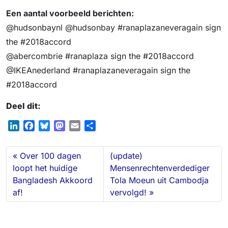
Een aantal voorbeeld berichten:
@hudsonbaynl @hudsonbay #ranaplazaneveragain sign
the #2018accord
@abercombrie #ranaplaza sign the #2018accord
@IKEAnederland #ranaplazaneveragain sign the
#2018accord
Deel dit:
L
F
B
M
E
D
i
a
l
a
m
e
n
c
u
s
a
l
Over 100 dagen
(update)
k
e
e
t
i
e
loopt het huidige
Mensenrechtenverdediger
e
b
s
o
l
n
Bangladesh Akkoord
Tola Moeun uit Cambodja
d
o
k
d
af!
vervolgd!
I
o
y
o
n
k
n