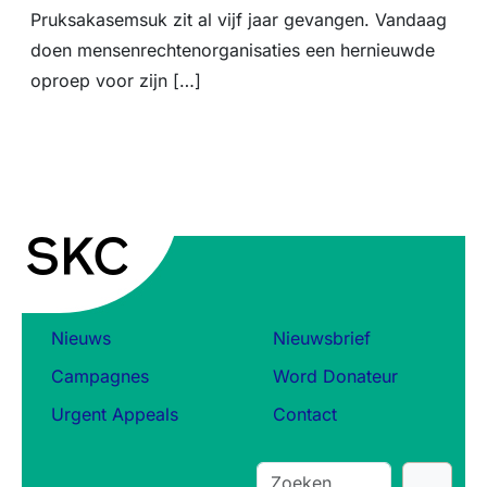
Pruksakasemsuk zit al vijf jaar gevangen. Vandaag
doen mensenrechtenorganisaties een hernieuwde
oproep voor zijn […]
Nieuws
Nieuwsbrief
Campagnes
Word Donateur
Urgent Appeals
Contact
S