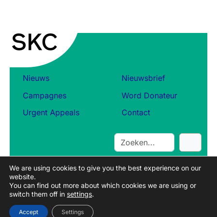
Nieuws
Nieuwsbrief
Campagnes
Word Donateur
Urgent Appeals
Contact
S
e
a
We are using cookies to give you the best experience on our
r
website.
c
You can find out more about which cookies we are using or
switch them off in
settings
.
h
Accept
Settings