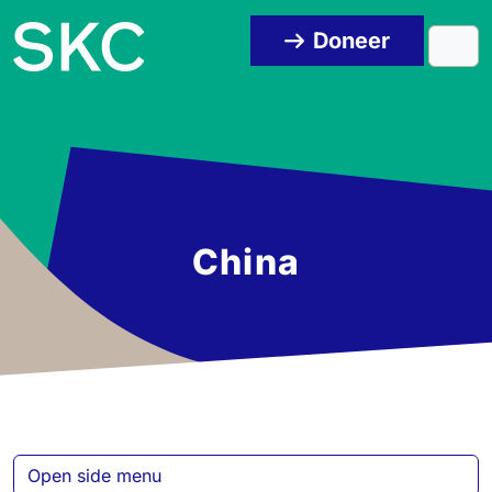
Skip to content
Skip to footer
Doneer
Men
China
Open side menu