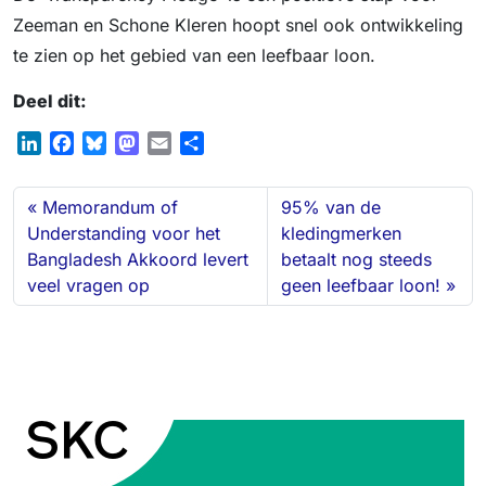
Zeeman en Schone Kleren hoopt snel ook ontwikkeling
te zien op het gebied van een leefbaar loon.
Deel dit:
L
F
B
M
E
S
i
a
l
a
m
h
n
c
u
s
a
a
Memorandum of
95% van de
k
e
e
t
i
r
Understanding voor het
kledingmerken
e
b
s
o
l
e
Bangladesh Akkoord levert
betaalt nog steeds
d
o
k
d
veel vragen op
geen leefbaar loon!
I
o
y
o
n
k
n