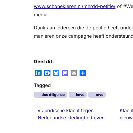
www.schonekleren.nl/mhrdd-petitie/
of #We
media.
Dank aan iedereen die de petitie heeft onde
manieren onze campagne heeft ondersteund
Deel dit:
L
F
B
M
E
D
i
a
l
a
m
e
Tagged
n
c
u
s
a
l
k
e
e
t
i
e
due diligence
imvo
mvo
e
b
s
o
l
n
d
o
k
d
Juridische klacht tegen
Klach
I
o
y
o
Nederlandse kledingbedrijven
nieuw
n
k
n