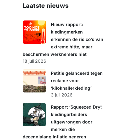
e
Laatste nieuws
k
e
n
Nieuw rapport:
kledingmerken
erkennen de risico’s van
extreme hitte, maar
beschermen werknemers niet
18 juli 2026
Petitie gelanceerd tegen
reclame voor
‘kiloknallerkleding’
3 juli 2026
Rapport ‘Squeezed Dry’:
kledingarbeiders
uitgewrongen door
merken die
decennialang inflatie negeren