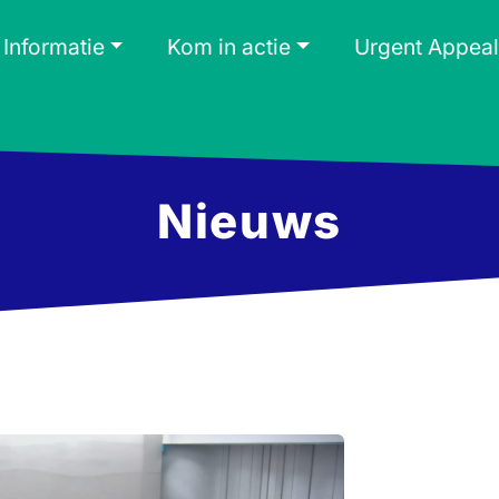
Informatie
Kom in actie
Urgent Appeal
Nieuws