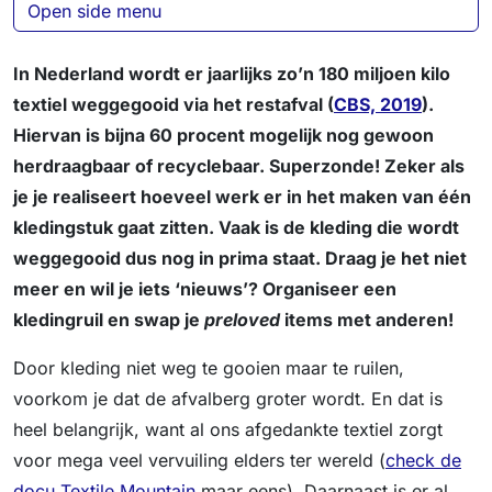
Open side menu
In Nederland wordt er jaarlijks zo’n 180 miljoen kilo
textiel weggegooid via het restafval (
CBS, 2019
).
Hiervan is bijna 60 procent mogelijk nog gewoon
herdraagbaar of recyclebaar. Superzonde! Zeker als
je je realiseert hoeveel werk er in het maken van één
kledingstuk gaat zitten. Vaak is de kleding die wordt
weggegooid dus nog in prima staat. Draag je het niet
meer en wil je iets ‘nieuws’? Organiseer een
kledingruil en swap je
preloved
items met anderen!
Door kleding niet weg te gooien maar te ruilen,
voorkom je dat de afvalberg groter wordt. En dat is
heel belangrijk, want al ons afgedankte textiel zorgt
voor mega veel vervuiling elders ter wereld (
check de
docu Textile Mountain
maar eens). Daarnaast is er al