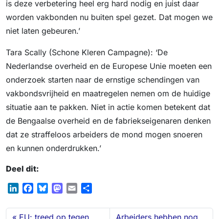
is deze verbetering heel erg hard nodig en juist daar
worden vakbonden nu buiten spel gezet. Dat mogen we
niet laten gebeuren.’
Tara Scally (Schone Kleren Campagne): ‘De
Nederlandse overheid en de Europese Unie moeten een
onderzoek starten naar de ernstige schendingen van
vakbondsvrijheid en maatregelen nemen om de huidige
situatie aan te pakken. Niet in actie komen betekent dat
de Bengaalse overheid en de fabriekseigenaren denken
dat ze straffeloos arbeiders de mond mogen snoeren
en kunnen onderdrukken.’
Deel dit:
L
F
B
M
E
D
i
a
l
a
m
e
n
c
u
s
a
l
EU: treed op tegen
Arbeiders hebben nog