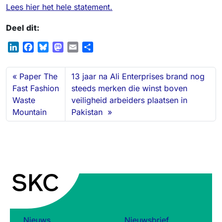
Lees hier het hele statement.
Deel dit:
L
F
B
M
E
S
i
a
l
a
m
h
n
c
u
s
a
a
Paper The
13 jaar na Ali Enterprises brand nog
k
e
e
t
i
r
Fast Fashion
steeds merken die winst boven
e
b
s
o
l
e
Waste
veiligheid arbeiders plaatsen in
d
o
k
d
Mountain
Pakistan
I
o
y
o
n
k
n
Nieuws
Nieuwsbrief