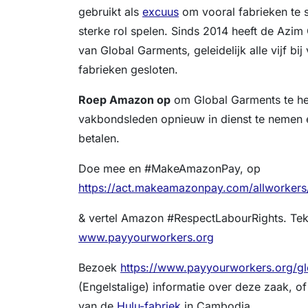
gebruikt als
excuus
om vooral fabrieken te 
sterke rol spelen. Sinds 2014 heeft de Azim
van Global Garments, geleidelijk alle vijf b
fabrieken gesloten.
Roep Amazon op
om Global Garments te he
vakbondsleden opnieuw in dienst te nemen en
betalen.
Doe mee en #MakeAmazonPay, op
https://act.makeamazonpay.com/allworkers
& vertel Amazon #RespectLabourRights. Teke
www.payyourworkers.org
Bezoek
https://www.payyourworkers.org/g
(Engelstalige) informatie over deze zaak, of
van de
Hulu-fabriek
in Cambodja.