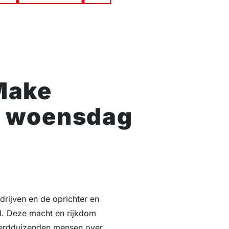
Make
– woensdag
rijven en de oprichter en
ld. Deze macht en rijkdom
nderdduizenden mensen over