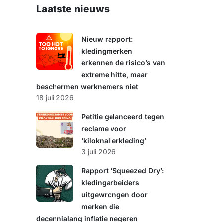
e
Laatste nieuws
k
e
n
Nieuw rapport:
kledingmerken
erkennen de risico’s van
extreme hitte, maar
beschermen werknemers niet
18 juli 2026
Petitie gelanceerd tegen
reclame voor
‘kiloknallerkleding’
3 juli 2026
Rapport ‘Squeezed Dry’:
kledingarbeiders
uitgewrongen door
merken die
decennialang inflatie negeren