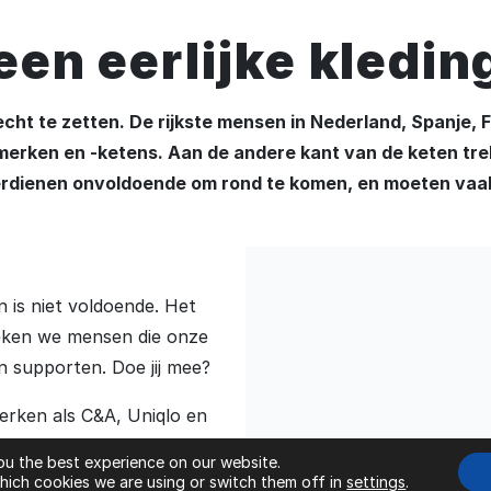
een eerlijke kledin
echt te zetten. De rijkste mensen in Nederland, Spanje, 
gmerken en -ketens. Aan de andere kant van de keten tr
verdienen onvoldoende om rond te komen, en moeten vaa
 is niet voldoende. Het
eken we mensen die onze
len supporten. Doe jij mee?
erken als C&A, Uniqlo en
baar loon betaald. 82
ou the best experience on our website.
sh is afhankelijk van een
ich cookies we are using or switch them off in
settings
.