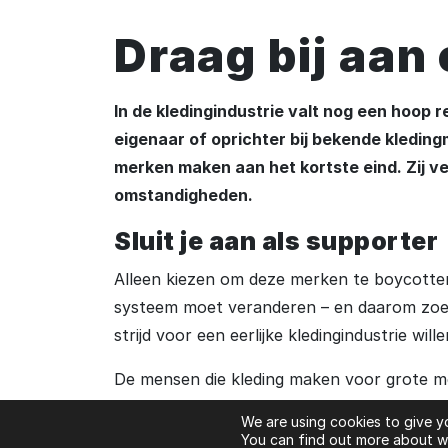
Draag bij aan 
In de kledingindustrie valt nog een hoop r
eigenaar of oprichter bij bekende kledin
merken maken aan het kortste eind. Zij 
omstandigheden.
Sluit je aan als supporter
Alleen kiezen om deze merken te boycotten
systeem moet veranderen – en daarom zo
strijd voor een eerlijke kledingindustrie wil
De mensen die kleding maken voor grote m
Louis Vuitton, krijgen nog steeds geen leef
We are using cookies to give y
procent van de kledingarbeiders in Banglade
You can find out more about wh