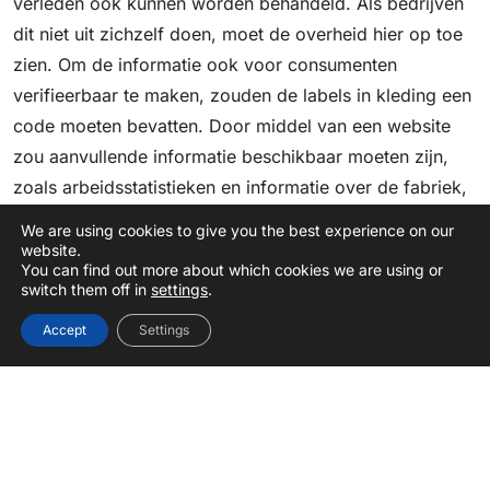
verleden ook kunnen worden behandeld. Als bedrijven
dit niet uit zichzelf doen, moet de overheid hier op toe
zien. Om de informatie ook voor consumenten
verifieerbaar te maken, zouden de labels in kleding een
code moeten bevatten. Door middel van een website
zou aanvullende informatie beschikbaar moeten zijn,
zoals arbeidsstatistieken en informatie over de fabriek,
informatie over de prijs van het product en het loon van
We are using cookies to give you the best experience on our
de arbeiders.
website.
You can find out more about which cookies we are using or
switch them off in
settings
.
Openlijke rapportages over
mensenrechtenschendingen
Accept
Settings
Arbeiders moeten weten wat hun rechten zijn, voor wie
zij kleding produceren en waar zij terecht kunnen als
deze rechten worden geschonden. Bedrijven moeten
zorgen voor een klachtensysteem waar arbeiders
melding kunnen doen van mensenrechtenschendingen.