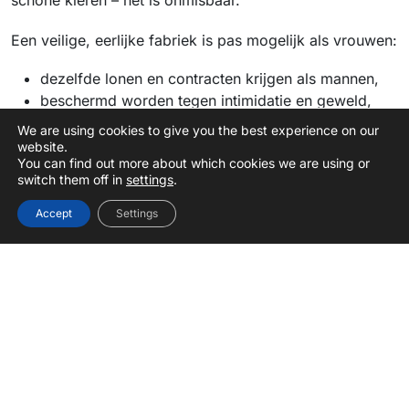
schone kleren – het is onmisbaar.
Een veilige, eerlijke fabriek is pas mogelijk als vrouwen:
dezelfde lonen en contracten krijgen als mannen,
beschermd worden tegen intimidatie en geweld,
en echte zeggenschap hebben over hun werk en
We are using cookies to give you the best experience on our
hun toekomst.
website.
You can find out more about which cookies we are using or
switch them off in
settings
.
Samen voor verandering
Accept
Settings
Kledingmerken en regeringen moeten
verantwoordelijkheid nemen. Dat betekent: strenge
regels tegen gendergerelateerd geweld, gelijke betaling
en bescherming voor klokkenluiders. En het betekent
dat merken hun leveranciers moeten controleren – niet
alleen op productieaantallen, maar op mensenrechten.
Ook wij kunnen druk zetten. Door te vragen, te delen,