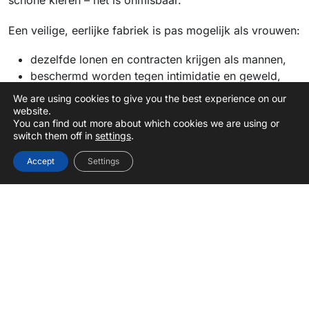
schone kleren – het is onmisbaar.
Een veilige, eerlijke fabriek is pas mogelijk als vrouwen:
dezelfde lonen en contracten krijgen als mannen,
beschermd worden tegen intimidatie en geweld,
en echte zeggenschap hebben over hun werk en
We are using cookies to give you the best experience on our
hun toekomst.
website.
You can find out more about which cookies we are using or
switch them off in
settings
.
Samen voor verandering
Accept
Settings
Kledingmerken en regeringen moeten
verantwoordelijkheid nemen. Dat betekent: strenge
regels tegen gendergerelateerd geweld, gelijke betaling
en bescherming voor klokkenluiders. En het betekent
dat merken hun leveranciers moeten controleren – niet
alleen op productieaantallen, maar op mensenrechten.
Ook wij kunnen druk zetten. Door te vragen, te delen,