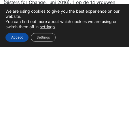
(Sisters for Change, juni 2016). 1 op de 14 vrouwen
heeft te maken gehad met fysiek geweld en 1 op de 7
We are using cookies to give you the best experience on our
website.
vrouwen is gedwongen tot seks op de werkvloer.
You can find out more about which cookies we are using or
switch them off in
settings
.
Accept
Settings
Nieuws
Nieuwsbrief
Campagnes
Word Donateur
Urgent Appeals
Contact
S
e