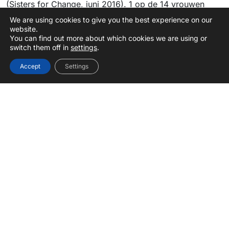
(Sisters for Change, juni 2016). 1 op de 14 vrouwen
heeft te maken gehad met fysiek geweld en 1 op de 7
We are using cookies to give you the best experience on our
website.
vrouwen is gedwongen tot seks op de werkvloer.
You can find out more about which cookies we are using or
switch them off in
settings
.
Accept
Settings
Nieuws
Nieuwsbrief
Campagnes
Word Donateur
Urgent Appeals
Contact
S
e