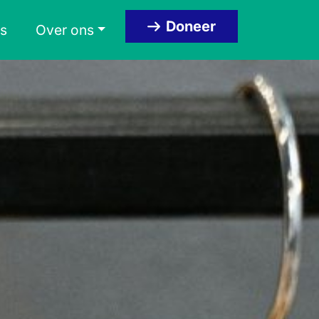
Doneer
s
Over ons