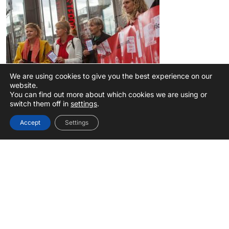
We are using cookies to give you the best experience on our
website.
You can find out more about which cookies we are using or
Koop anders
switch them off in
settings
.
Eerlijke kleren kopen is best wel een klus. Helaas zijn er
Accept
Settings
nog geen kledingmerken die 100 procent schoon zijn.
Wanneer wij het als Schone Kleren Campagne (SKC)
over schone kleren hebben dan bedoelen we kleding
die onder goede arbeidsomstandigheden is gemaakt.
Check de kooptips