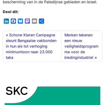
bescherming van in de Palestijnse gebieden en Israel.
Deel dit:
L
F
B
M
E
D
i
a
l
a
m
e
n
c
u
s
a
l
Schone Kleren Campagne
Merken tekenen
k
e
e
t
i
e
steunt Bengaalse vakbonden
een nieuw
e
b
s
o
l
n
in hun eis tot verhoging
veiligheidsprogram
d
o
k
d
minimumloon naar 23.000
ma voor de
I
o
y
o
n
k
n
taka
kledingindustrie!