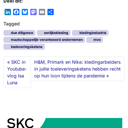
Deel dit:
L
F
B
M
E
S
i
a
l
a
m
h
Tagged
n
c
u
s
a
a
k
e
e
t
i
r
due diligence
eerlijkekleding
kledingindustrie
e
b
s
o
l
e
maatschappelijk-verantwoord ondernemen
mvo
d
o
k
d
toeleveringsketens
I
o
y
o
n
k
n
SKC in
H&M, Primark en Nike: kledingarbeiders
Youtube-
in jullie toeleveringsketens hebben recht
vlog Isa
op hun loon tijdens de pandemie
Luna