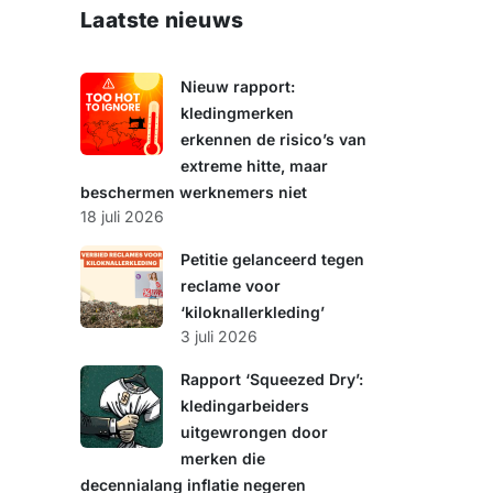
e
Laatste nieuws
k
e
n
Nieuw rapport:
kledingmerken
erkennen de risico’s van
extreme hitte, maar
beschermen werknemers niet
18 juli 2026
Petitie gelanceerd tegen
reclame voor
‘kiloknallerkleding’
3 juli 2026
Rapport ‘Squeezed Dry’:
kledingarbeiders
uitgewrongen door
merken die
decennialang inflatie negeren