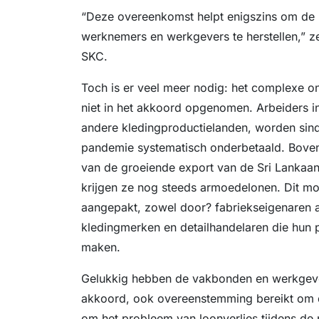
“Deze overeenkomst helpt enigszins om de 
werknemers en werkgevers te herstellen,” z
SKC.
Toch is er veel meer nodig: het complexe o
niet in het akkoord opgenomen. Arbeiders in 
andere kledingproductielanden, worden sind
pandemie systematisch onderbetaald. Bovend
van de groeiende export van de Sri Lankaan
krijgen ze nog steeds armoedelonen. Dit m
aangepakt, zowel door? fabriekseigenaren al
kledingmerken en detailhandelaren die hun p
maken.
Gelukkig hebben de vakbonden en werkgeve
akkoord, ook overeenstemming bereikt om d
om het probleem van loonverlies tijdens d