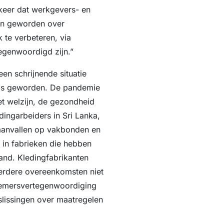
e keer dat werkgevers- en
jn geworden over
te verbeteren, via
egenwoordigd zijn.”
en schrijnende situatie
 was geworden. De pandemie
t welzijn, de gezondheid
ingarbeiders in Sri Lanka,
 aanvallen op vakbonden en
 in fabrieken die hebben
land. Kledingfabrikanten
eerdere overeenkomsten niet
nemersvertegenwoordiging
slissingen over maatregelen