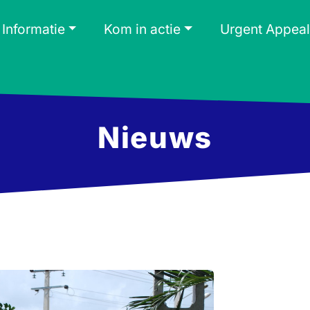
Informatie
Kom in actie
Urgent Appeal
Nieuws