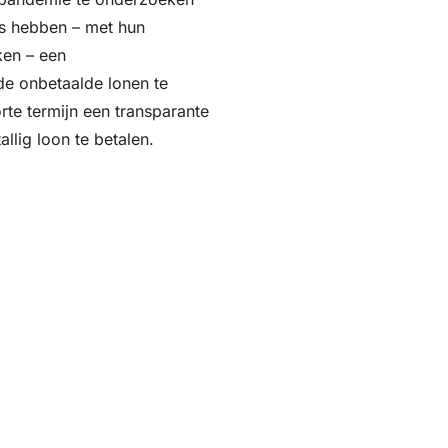
rs hebben – met hun
ken – een
de onbetaalde lonen te
te termijn een transparante
lig loon te betalen.