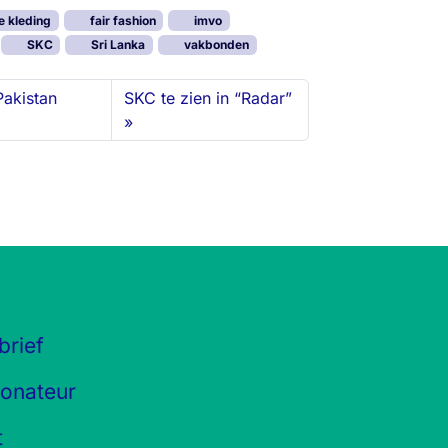
e kleding
fair fashion
imvo
SKC
Sri Lanka
vakbonden
akistan
SKC te zien in “Radar”
brief
onateur
t