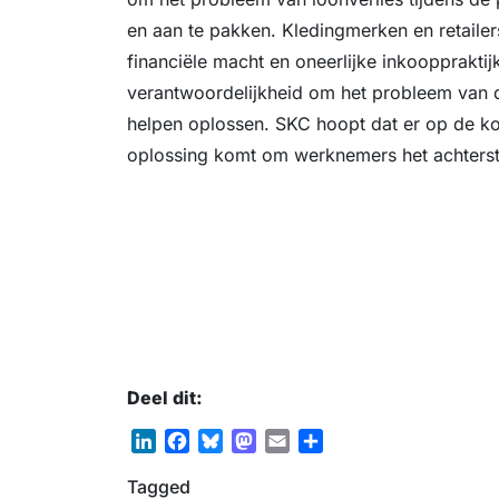
en aan te pakken. Kledingmerken en retaile
financiële macht en oneerlijke inkooppraktij
verantwoordelijkheid om het probleem van 
helpen oplossen. SKC hoopt dat er op de kor
oplossing komt om werknemers het achterstal
Deel dit:
L
F
B
M
E
D
i
a
l
a
m
e
Tagged
n
c
u
s
a
l