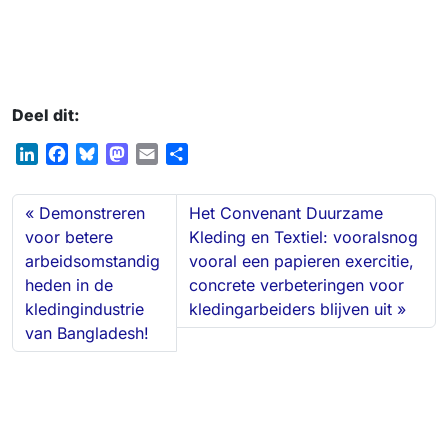
Deel dit:
L
F
B
M
E
D
i
a
l
a
m
e
n
c
u
s
a
l
Demonstreren
Het Convenant Duurzame
k
e
e
t
i
e
voor betere
Kleding en Textiel: vooralsnog
e
b
s
o
l
n
arbeidsomstandig
vooral een papieren exercitie,
d
o
k
d
heden in de
concrete verbeteringen voor
I
o
y
o
n
k
n
kledingindustrie
kledingarbeiders blijven uit
van Bangladesh!