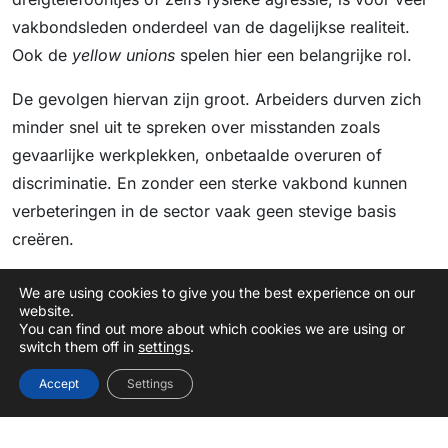
vakbondsleden onderdeel van de dagelijkse realiteit.
Ook de
yellow unions
spelen hier een belangrijke rol.
De gevolgen hiervan zijn groot. Arbeiders durven zich
minder snel uit te spreken over misstanden zoals
gevaarlijke werkplekken, onbetaalde overuren of
discriminatie. En zonder een sterke vakbond kunnen
verbeteringen in de sector vaak geen stevige basis
creëren.
Wat wij kunnen doen
We are using cookies to give you the best experience on our
website.
Transparantie in toeleveringsketens, druk vanuit
You can find out more about which cookies we are using or
switch them off in
settings
.
internationale merken en inzet van consumenten kunnen
een grote rol spelen in het beschermen van
Accept
Settings
vakbondsvrijheid. Merken die actief samenwerken met
onafhankelijke vakbonden, die duidelijk beleid hebben