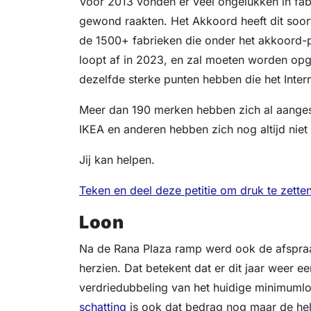
Voor 2013 vonden er veel ongelukken in fa
gewond raakten. Het Akkoord heeft dit soort
de 1500+ fabrieken die onder het akkoord
loopt af in 2023, en zal moeten worden o
dezelfde sterke punten hebben die het Inter
Meer dan 190 merken hebben zich al aangeslo
IKEA en anderen hebben zich nog altijd nie
Jij kan helpen.
Teken en deel deze petitie om druk te zetten
Loon
Na de Rana Plaza ramp werd ook de afspraa
herzien. Dat betekent dat er dit jaar weer 
verdriedubbeling van het huidige minimuml
schatting
is ook dat bedrag nog maar de hel