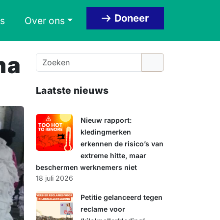
Doneer
s
Over ons
na
Z
o
e
Laatste nieuws
k
e
n
Nieuw rapport:
kledingmerken
erkennen de risico’s van
extreme hitte, maar
beschermen werknemers niet
18 juli 2026
Petitie gelanceerd tegen
reclame voor