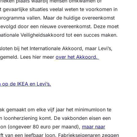
brieken plaats waarbij mensen omkwamen of
 gevaarlijke situaties veelal weten te voorkomen in
-programma vallen. Maar de huidige overeenkomst
pgevolgd door een nieuwe overeenkomst. Deze moet
nationale Veiligheidsakkoord tot een succes maken.
ten bij het Internationale Akkoord, maar Levi’s,
t gemeld. Lees hier meer
over het Akkoord.
 op de IKEA en Levi’s.
k gemaakt om elke vijf jaar het minimumloon te
een loonherziening komt. De vakbonden eisen een
oon (ongeveer 80 euro per maand),
maar naar
ft van een leefbaar loon. Fabriekseigenaren zeggen